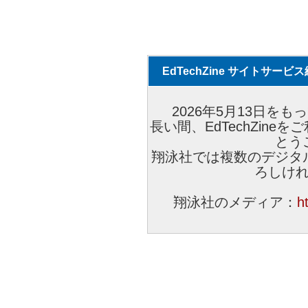
EdTechZine サイトサー
2026年5月13日をもっ
長い間、EdTechZin
とう
翔泳社では複数のデジタ
ろしけ
翔泳社のメディア：
h