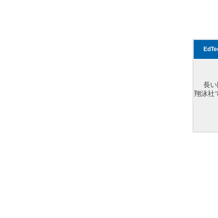
EdT
長い
翔泳社