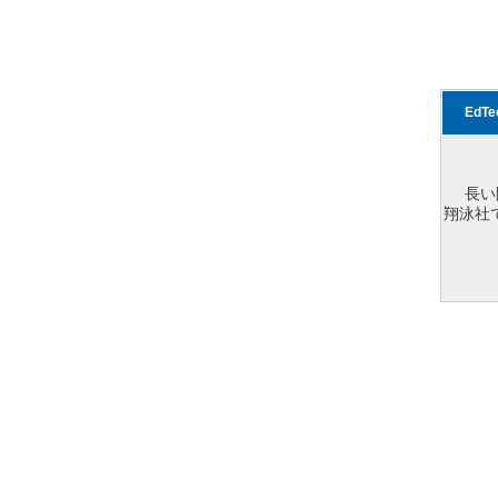
EdT
長い
翔泳社