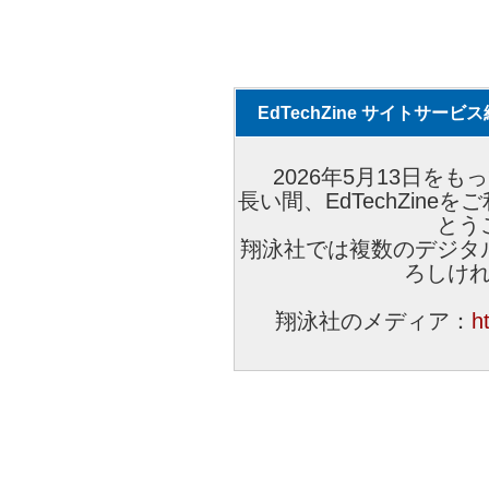
EdTechZine サイトサー
2026年5月13日をもっ
長い間、EdTechZin
とう
翔泳社では複数のデジタ
ろしけ
翔泳社のメディア：
h