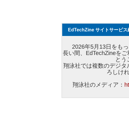
EdTechZine サイトサー
2026年5月13日をもっ
長い間、EdTechZin
とう
翔泳社では複数のデジタ
ろしけ
翔泳社のメディア：
h