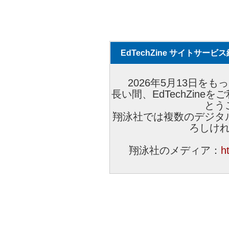
EdTechZine サイトサー
2026年5月13日をもっ
長い間、EdTechZin
とう
翔泳社では複数のデジタ
ろしけ
翔泳社のメディア：
h