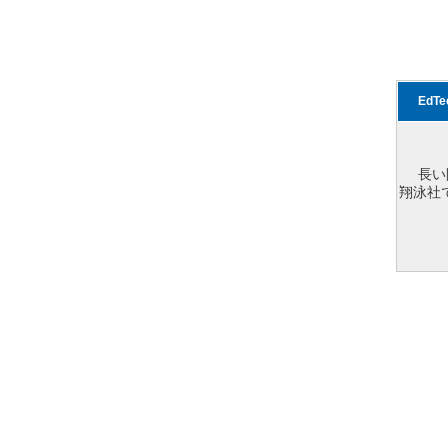
EdT
長い
翔泳社