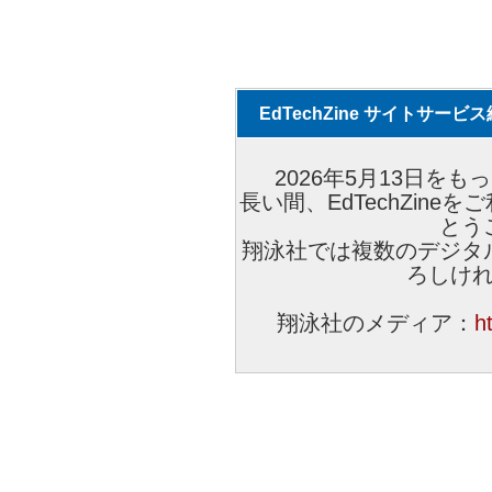
EdTechZine サイトサー
2026年5月13日をもっ
長い間、EdTechZin
とう
翔泳社では複数のデジタ
ろしけ
翔泳社のメディア：
h