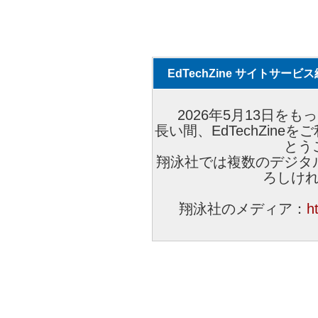
EdTechZine サイトサー
2026年5月13日をもっ
長い間、EdTechZin
とう
翔泳社では複数のデジタ
ろしけ
翔泳社のメディア：
h