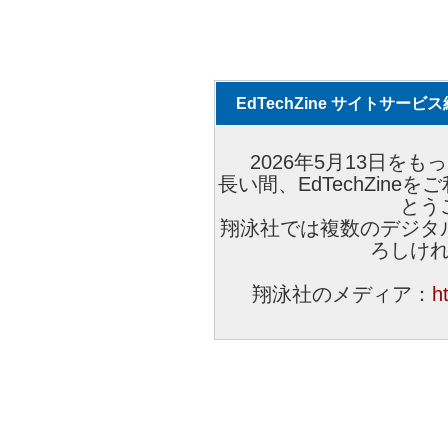
EdTechZine サイトサー
2026年5月13日をもっ
長い間、EdTechZin
とう
翔泳社では複数のデジタ
ろしけ
翔泳社のメディア：
h