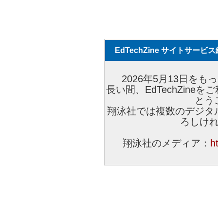
EdTechZine サイトサー
2026年5月13日をもっ
長い間、EdTechZin
とう
翔泳社では複数のデジタ
ろしけ
翔泳社のメディア：
h