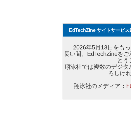
EdTechZine サイトサー
2026年5月13日をもっ
長い間、EdTechZin
とう
翔泳社では複数のデジタ
ろしけ
翔泳社のメディア：
h