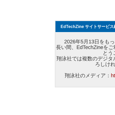
EdTechZine サイトサー
2026年5月13日をもっ
長い間、EdTechZin
とう
翔泳社では複数のデジタ
ろしけ
翔泳社のメディア：
h