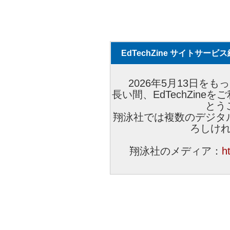
EdTechZine サイトサー
2026年5月13日をもっ
長い間、EdTechZin
とう
翔泳社では複数のデジタ
ろしけ
翔泳社のメディア：
h