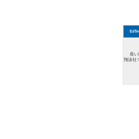
EdT
長い
翔泳社