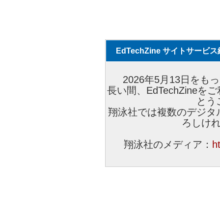
EdTechZine サイトサー
2026年5月13日をもっ
長い間、EdTechZin
とう
翔泳社では複数のデジタ
ろしけ
翔泳社のメディア：
h