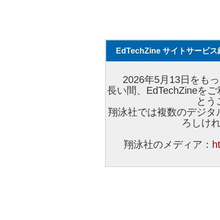
EdTechZine サイトサー
2026年5月13日をもっ
長い間、EdTechZin
とう
翔泳社では複数のデジタ
ろしけ
翔泳社のメディア：
h