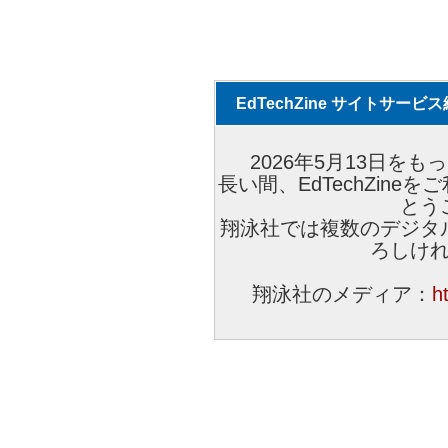
EdTechZine サイトサー
2026年5月13日をもっ
長い間、EdTechZin
とう
翔泳社では複数のデジタ
ろしけ
翔泳社のメディア：
h