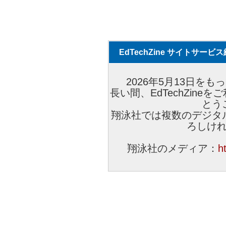
EdTechZine サイトサー
2026年5月13日をもっ
長い間、EdTechZin
とう
翔泳社では複数のデジタ
ろしけ
翔泳社のメディア：
h