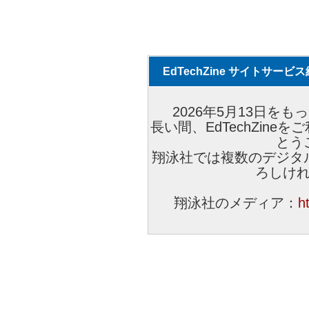
EdTechZine サイトサー
2026年5月13日をもっ
長い間、EdTechZin
とう
翔泳社では複数のデジタ
ろしけ
翔泳社のメディア：
h