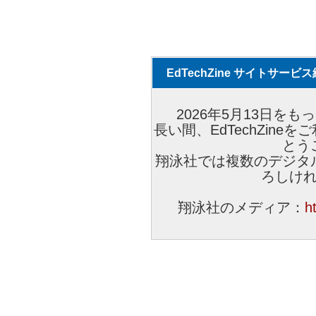
EdTechZine サイトサー
2026年5月13日をもっ
長い間、EdTechZin
とう
翔泳社では複数のデジタ
ろしけ
翔泳社のメディア：
h