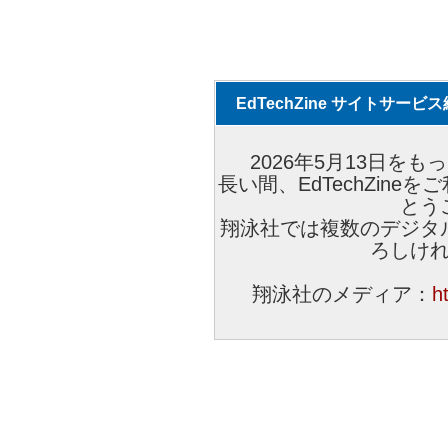
EdTechZine サイトサー
2026年5月13日をもっ
長い間、EdTechZin
とう
翔泳社では複数のデジタ
ろしけ
翔泳社のメディア：
h