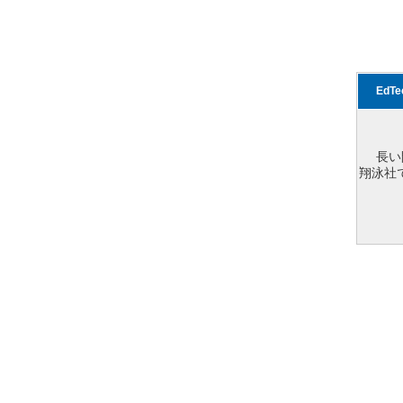
EdT
長い
翔泳社