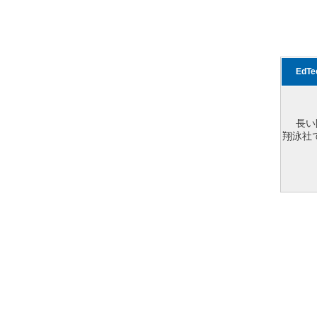
EdT
長い
翔泳社