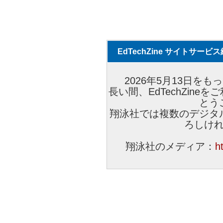
EdTechZine サイトサー
2026年5月13日をもっ
長い間、EdTechZin
とう
翔泳社では複数のデジタ
ろしけ
翔泳社のメディア：
h