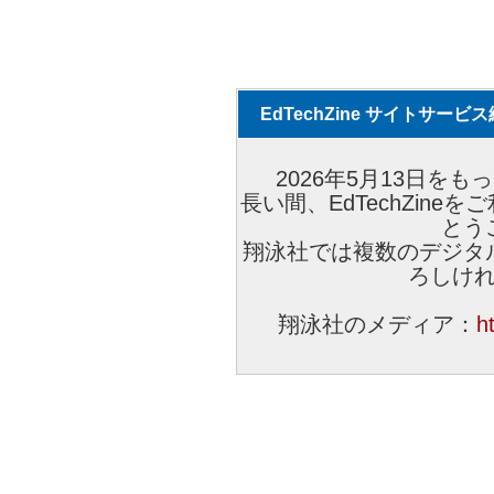
EdTechZine サイトサー
2026年5月13日をもっ
長い間、EdTechZin
とう
翔泳社では複数のデジタ
ろしけ
翔泳社のメディア：
h