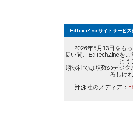
EdTechZine サイトサー
2026年5月13日をもっ
長い間、EdTechZin
とう
翔泳社では複数のデジタ
ろしけ
翔泳社のメディア：
h