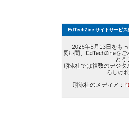
EdTechZine サイトサー
2026年5月13日をもっ
長い間、EdTechZin
とう
翔泳社では複数のデジタ
ろしけ
翔泳社のメディア：
h