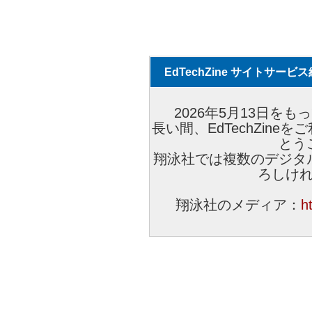
EdTechZine サイトサー
2026年5月13日をもっ
長い間、EdTechZin
とう
翔泳社では複数のデジタ
ろしけ
翔泳社のメディア：
h