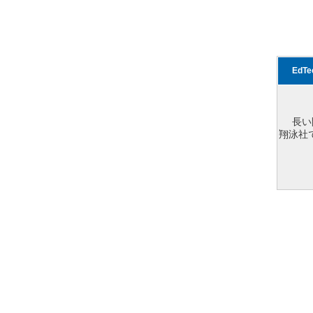
EdT
長い
翔泳社