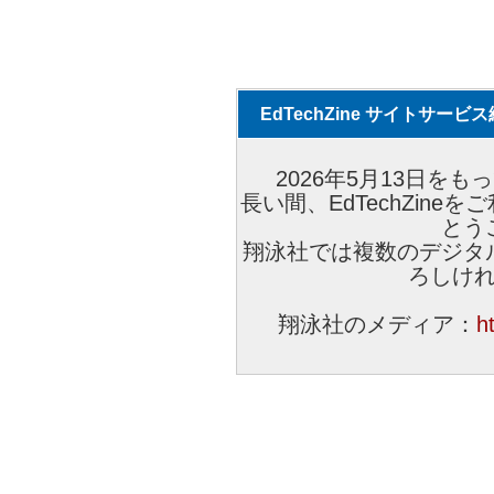
EdTechZine サイトサー
2026年5月13日をもっ
長い間、EdTechZin
とう
翔泳社では複数のデジタ
ろしけ
翔泳社のメディア：
h