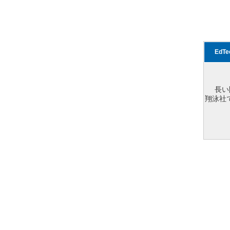
EdT
長い
翔泳社