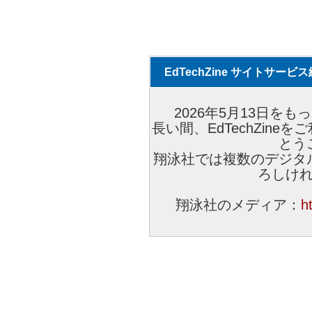
EdTechZine サイトサー
2026年5月13日をもっ
長い間、EdTechZin
とう
翔泳社では複数のデジタ
ろしけ
翔泳社のメディア：
h