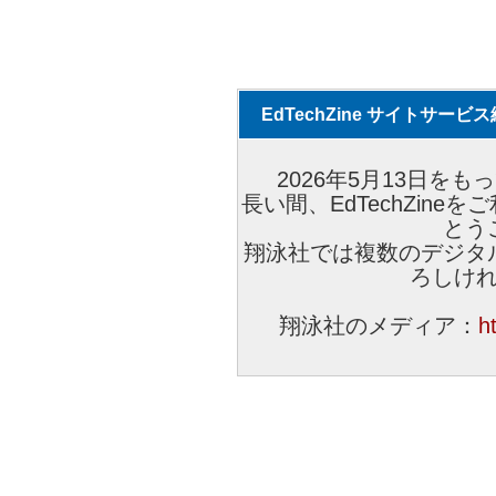
EdTechZine サイトサー
2026年5月13日をもっ
長い間、EdTechZin
とう
翔泳社では複数のデジタ
ろしけ
翔泳社のメディア：
h