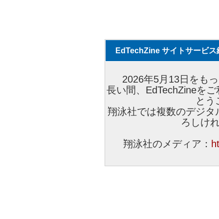
EdTechZine サイトサー
2026年5月13日をもっ
長い間、EdTechZin
とう
翔泳社では複数のデジタ
ろしけ
翔泳社のメディア：
h