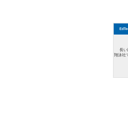
EdT
長い
翔泳社