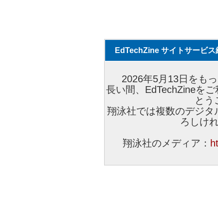
EdTechZine サイトサー
2026年5月13日をもっ
長い間、EdTechZin
とう
翔泳社では複数のデジタ
ろしけ
翔泳社のメディア：
h