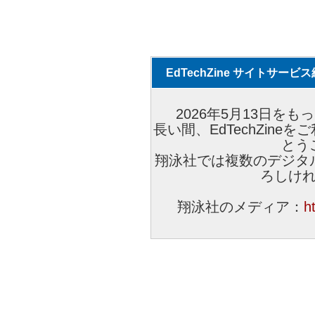
EdTechZine サイトサー
2026年5月13日をもっ
長い間、EdTechZin
とう
翔泳社では複数のデジタ
ろしけ
翔泳社のメディア：
h