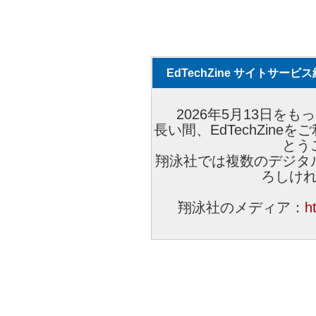
EdTechZine サイトサー
2026年5月13日をもっ
長い間、EdTechZin
とう
翔泳社では複数のデジタ
ろしけ
翔泳社のメディア：
h