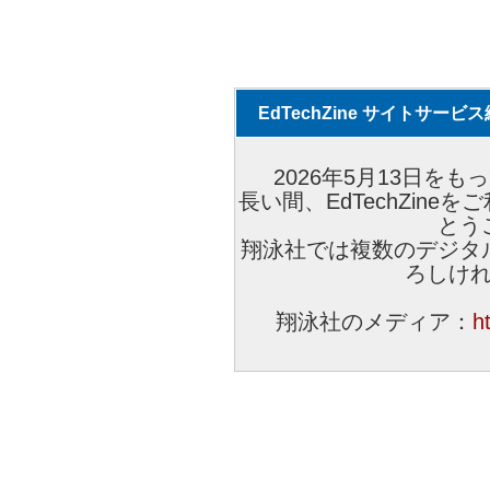
EdTechZine サイトサー
2026年5月13日をもっ
長い間、EdTechZin
とう
翔泳社では複数のデジタ
ろしけ
翔泳社のメディア：
h