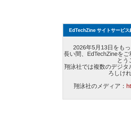
EdTechZine サイトサー
2026年5月13日をもっ
長い間、EdTechZin
とう
翔泳社では複数のデジタ
ろしけ
翔泳社のメディア：
h