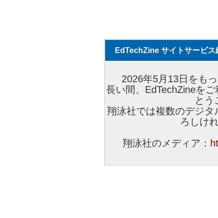
EdTechZine サイトサー
2026年5月13日をもっ
長い間、EdTechZin
とう
翔泳社では複数のデジタ
ろしけ
翔泳社のメディア：
h