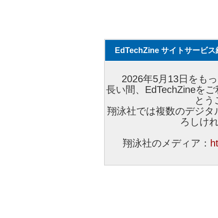
EdTechZine サイトサー
2026年5月13日をもっ
長い間、EdTechZin
とう
翔泳社では複数のデジタ
ろしけ
翔泳社のメディア：
h