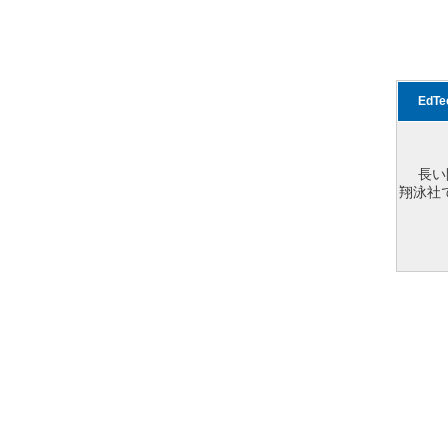
EdT
長い
翔泳社