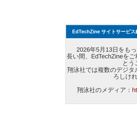
EdTechZine サイトサー
2026年5月13日をもっ
長い間、EdTechZin
とう
翔泳社では複数のデジタ
ろしけ
翔泳社のメディア：
h