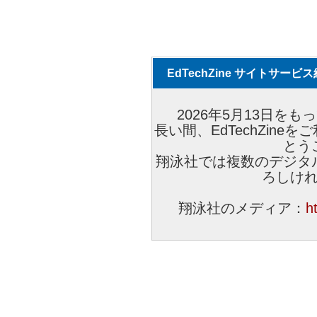
EdTechZine サイトサー
2026年5月13日をもっ
長い間、EdTechZin
とう
翔泳社では複数のデジタ
ろしけ
翔泳社のメディア：
h