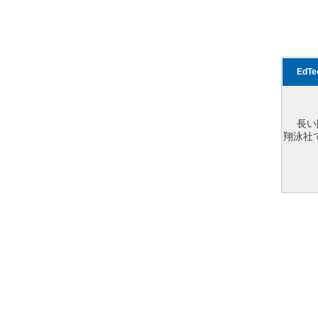
EdT
長い
翔泳社