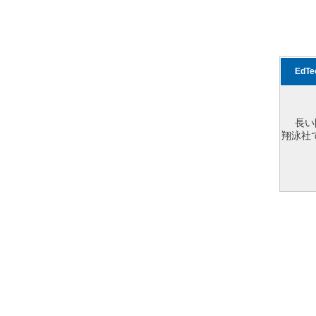
EdT
長い
翔泳社