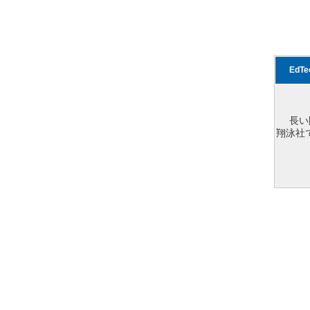
EdT
長い
翔泳社