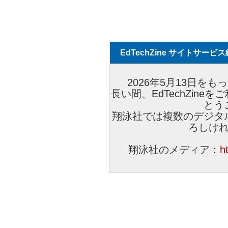
EdTechZine サイトサー
2026年5月13日をもっ
長い間、EdTechZin
とう
翔泳社では複数のデジタ
ろしけ
翔泳社のメディア：
h